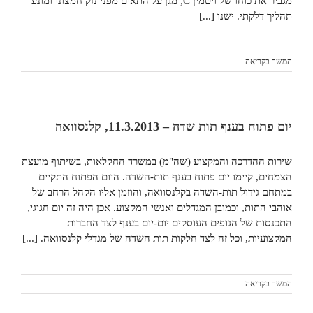
מגביר את כוחו של ויטמין C, מגן על התאים מפני נזק חמצוני ומונע
תהליך דלקתי. ישנו [...]
המשך בקריאה
יום פתוח בענף תות שדה – 11.3.2013, קלנסוואה
שירות ההדרכה והמקצוע (שה"מ) במשרד החקלאות, בשיתוף מועצת
הצמחים, קיימו יום פתוח בענף תות-השדה. היום הפתוח התקיים
במתחם גידול תות-השדה בקלנסוואה, והוזמן אליו הקהל הרחב של
אוהבי התות, וכמובן המגדלים ואנשי המקצוע. אכן היה זה יום חגיגי,
התכנסות של הגופים העוסקים יום-יום בענף לצד החברות
המקצועיות, וכל זה לצד חלקות תות השדה של מגדלי קלנסוואה. [...]
המשך בקריאה