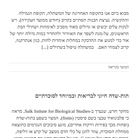
מבוא כיום אנו בתקופה האחרונה של המשתלה, תקופת הגמילה
וההקשיה. נעיצת הבנות תסתיים בקרוב (חודש ממועד העקירה), ויש
לנקות עלים יבשים או גדולים מאוד מסביב לאימהות ושתילי הבת
הראשונים, על-מנת לשפר את האוורור ולהחדיר כמות גדולה יותר של
אור כדי למנוע את ההדבקה במחלות אוהדות לחות, כגון אנתרקנוז,
קרוב לצמחי האם. במשתלה טיפול בשתילים [...]
המשך בקריאה
תות-שדה חיוני לבריאות ובמיוחד לסוכרתיים
מחקר חדש, שנערך ב-Salk Istitute for Biological Studies, מראה
כי פלבונואיד טבעי בשם פיסטין (fistin), המצוי בשפע בתות-שדה
(ופחות מכך בפירות וירקות אחרים), מונע סיבוכים הנגרמים כתוצאה
ממחלת הסוכרת, עוזר להגן על כלי הדם ממצב של קרע או דליפה,