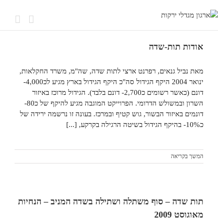
אודות תות-שדה
מאת נביל גנאים, רפרנט ארצי לתות שדה, שה"מ, משרד החקלאות,
ינואר 2004 היקף הגידול סה"כ היקף הגידול בארץ מגיע לכ4,000-
דונם (כאשר רשומים כ2,700- דונם בלבד). הגידול מרוכז באיזור
השרון ובמשולש הדרומי. הפרוייקט המוגבה מגיע להיקף של כ80-
דונמים באיזור הבשור, גוש קטיף ובמרכז. בעונה זו נרשמה ירידה של
כ10%- בהיקף הגידול בשיטה הרגילה בקרקע, [...]
המשך בקריאה
תות שדה – סוף משתלה ושתילה בשדה המניב – הנחיות
מאוגוסט 2009