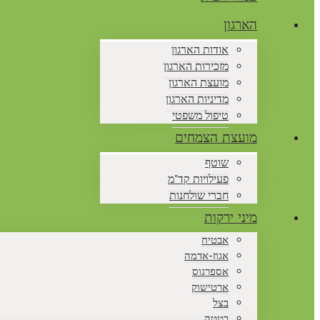
הארגון
אודות הארגון
מזכירות הארגון
מועצת הארגון
מדיניות הארגון
טיפול משפטי
מועצת הצמחים
שוטף
פעילויות קד"מ
חברי שולחנות
מיני ירקות
אבטיח
אגוז-אדמה
אספרגוס
ארטישוק
בצל
בטטה