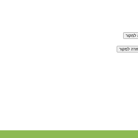
למקור
זרה למקור