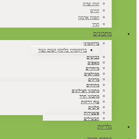
תות שדה
תירס
תפוח אדמה
תרד
מתכונים
ברוקומיני
ברוקומיני בלימון ושום ועוד
כבושים
מאפים
מיוחדים
ממולאים
מרקים
מתוקים
מתכוני חצילונים
מתכוני תרד
עוף וירקות
סלטים
פשטידות
תבשילים
גלריות