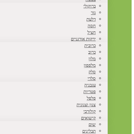
ברוקולי
גזר
דלעת
חסה
חציל
ירקות אורגניים
כרובית
כרוב
מלון
מלפפון
סלק
סלרי
עגבניה
פטריות
פלפל
צנון וצנונית
קולורבי
קישואים
שום
תבלינים