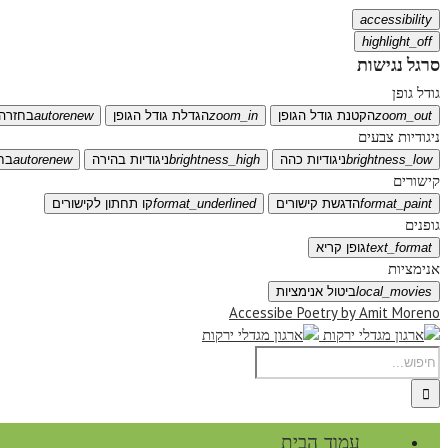
accessibility
highlight_off
סרגל נגישות
גודל גופן
zoom_out
הקטנת גודל הגופן
zoom_in
הגדלת גודל הגופן
autorenew
בחזרה 
ניגודיות צבעים
brightness_low
ניגודיות כהה
brightness_high
ניגודיות בהירה
autorenew
בח
קישורים
format_paint
הדגשת קישורים
format_underlined
קו תחתון לקישורים
גופנים
text_format
גופן קריא
אנימציות
local_movies
ביטול אנימציות
Accessibe Poetry by Amit Moreno
עמוד הבית