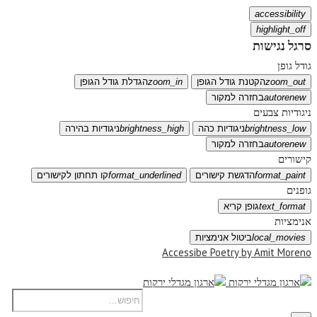
accessibility
highlight_off
סרגל נגישות
גודל גופן
zoom_out
הקטנת גודל הגופן
zoom_in
הגדלת גודל הגופן
autorenew
בחזרה למקור
ניגודיות צבעים
brightness_low
ניגודיות כהה
brightness_high
ניגודיות בהירה
autorenew
בחזרה למקור
קישורים
format_paint
הדגשת קישורים
format_underlined
קו תחתון לקישורים
גופנים
text_format
גופן קריא
אנימציות
local_movies
ביטול אנימציות
Accessibe Poetry by Amit Moreno