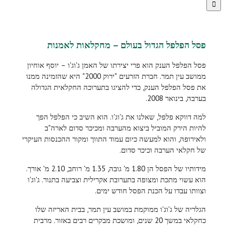
פסל הפלפל הגדול בעולם – מחקלאות לאמנות
פסל הפלפל הענק הוא פרי יצירתו של האמן ג'וג'ו – יוסף אוחיון
ממושב עין תמר. חברת הזרעים "ירוק 2000" היא שהזמינה ממנו
את פסל הפלפל הענק, כדי להציגו בתערוכה החקלאית הגדולה
בערבה, בינואר 2008.
למה דווקא פלפל, שאלנו את ג'וג'ו. הוא השיב כי הפלפל הפך
להיות הירק המוביל ביצוא מהערבה ומכיכר סדום לארה"ב
ולאירופה, והוא למעשה כיום עמוד התווך ומקור ההכנסות העיקרי
של חקלאי הערבה וכיכר סדום.
מידותיו של הפסל הן 1.80 מ' גובה, 1.35 מ' רוחב, 2.10 מ' אורך.
הוא עשוי מתכת ומצופה בתערובת אקרילית וצביעה בתנור. ג'וג'ו
וצוותו עבדו על הכנת הפסל חודש ימים.
הגלריה של ג'וג'ו ממוקמת במושב עין תמר, בבית האריזה שלו
כחקלאי במשך 20 שנים, ומושכת מבקרים רבים באזור. מרבית