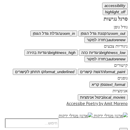
accessibility
highlight_off
סרגל נגישות
גודל גופן
zoom_out
הקטנת גודל הגופן
zoom_in
הגדלת גודל הגופן
autorenew
בחזרה למקור
ניגודיות צבעים
brightness_low
ניגודיות כהה
brightness_high
ניגודיות בהירה
autorenew
בחזרה למקור
קישורים
format_paint
הדגשת קישורים
format_underlined
קו תחתון לקישורים
גופנים
text_format
גופן קריא
אנימציות
local_movies
ביטול אנימציות
Accessibe Poetry by Amit Moreno