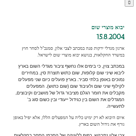
יבוא מוצרי שום
15.8.2004
ארגון מגדלי ירקות פנה במכתב לצבי אלון, סמנכ"ל לסחר חוץ
במשרד החקלאות, בנושא יבוא מוצרי שום לישראל.
במכתב צוין, כי בימים אלו נחשף ציבור מגדלי השום בארץ
ליבוא שיני שום קלופות, שום כתוש תוצרת סין, במחירים
נמוכים באופן בלתי סביר. בארץ פועלים כיום שני מפעלים
לקילוף שיני שום ולעיבוד שום (שום כתוש). המפעלים
מקבלים את חומר הגלם מציבור גדול של מושבים וקיבוצים,
המגדלים את השום בין כגידול ייעודי ובין כשום סוג ב'
לתעשייה.
איום היבוא לא רק ימיט כליה על המפעלים הללו, אלא יפיל באופן
גורף את גידול השום בארץ.
צבי אלון נתבקש, כפוף ללוגיקה של הסכמי הסחר בחקלאות,