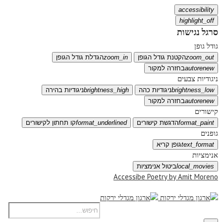
accessibility
highlight_off
סרגל נגישות
גודל גופן
zoom_out
הקטנת גודל הגופן
zoom_in
הגדלת גודל הגופן
autorenew
בחזרה למקור
ניגודיות צבעים
brightness_low
ניגודיות כהה
brightness_high
ניגודיות בהירה
autorenew
בחזרה למקור
קישורים
format_paint
הדגשת קישורים
format_underlined
קו תחתון לקישורים
גופנים
text_format
גופן קריא
אנימציות
local_movies
ביטול אנימציות
Accessibe Poetry by Amit Moreno