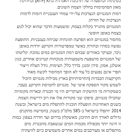
בסינתזה ובהפעלה של תרכובת האנרגיה בתא (ATP) ובחלוקת
מאזן הפחמימות בחלקי הצמח השונים.
רמות המגנזיום הנצרכות על-ידי צמחי העגבנייה דומות לרמות
הנצרכות של הזרחן.
המגנזיום מתנייד בקלות בצמח, ומשמעות הדבר שהוא יכול לנוע
בצמח באופן חופשי.
מחסור במגנזיום הוא הפרעה תזונתית שכיחה בעגבניות. התופעה
נפוצה בסתיו ובחורף, כאשר טמפרטורות הקרקע יורדות באופן
ניכר, ובעיקר באזורים שבהם רמת המגנזיום במים נמוכה. קליטתו
של המגנזיום מושפעת משמעותית מנוכחות קטיונים אחרים, כגון:
אשלגן, אמון, סידן ומנגן. בדרך כלל, הצימוח, גודל העלה וייצור
הפרי אינם נפגעים כל עוד לא הופך המחסור לקשה מאוד.
הקרקעות הכבדות (החרסיתיות) בארץ מכילות מגנזיום היכול
לשמש מקור הספקה איטי של מגנזיום לתמיסת הקרקע. בעבר,
כשמקורות מי ההשקיה העיקריים היו מי הכנרת ובארות מקומיות
שהכילו מגנזיום, סיפקו שני מקורות אלו את רוב דרישות הצמח.
בשנים האחרונות הופעלה תוכנית להתפלת מים בישראל, ובשנת
2014 יותפלו בישראל כ-585 מלמ"ק בשנה, בחמישה מתקנים
גדולים לאורך הים התיכון, מאשקלון בדרום ועד חדרה בצפון. כמות
זו הינה יותר מכפולה מכמות המים שנשאבת מהכנרת. מים
מותפלים או מעורבבים במים אחרים משמשים כיום להשקיה