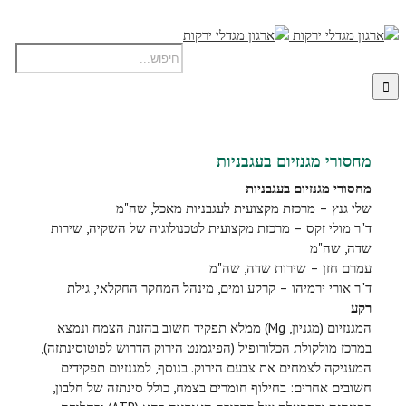
מחסורי מגנזיום בעגבניות
מחסורי מגנזיום בעגבניות
שלי גנץ – מרכזת מקצועית לעגבניות מאכל, שה"מ
ד"ר מולי זקס – מרכזת מקצועית לטכנולוגיה של השקיה, שירות
שדה, שה"מ
עמרם חזן – שירות שדה, שה"מ
ד"ר אורי ירמיהו – קרקע ומים, מינהל המחקר החקלאי, גילת
רקע
המגנזיום (מגניון, Mg) ממלא תפקיד חשוב בהזנת הצמח ונמצא
במרכז מולקולת הכלורופיל (הפיגמנט הירוק הדרוש לפוטוסינתזה),
המעניקה לצמחים את צבעם הירוק. בנוסף, למגנזיום תפקידים
חשובים אחרים: בחילוף חומרים בצמח, כולל סינתזה של חלבון,