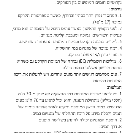
נקרוטיים חומים המופיעים בין העורקים.
גורמים:
1. המחסור נפוץ יותר בסתיו ובחורף, כאשר טמפרטורת הקרקע
נמוכה (17 מ"צ>).
2. לפני הקטיף הראשון, כאשר עומס היבול על הצמחים הוא מרבי,
פעילות השורשים נמוכה ומעכבת קליטת מגנזיום.
3. ליקויים במבנה הקרקע ובניקוז המונעים התפתחות שורשים.
4. רמה נמוכה של מגנזיום במי ההשקיה.
5. עודף סידן ו/או אשלגן בקרקע.
6. מוליכות חשמלית (EC) גבוהה של תמיסת הקרקע גם כשהיא
נגרמת מדישון אשלגני בכמות גדולה.
7. זנים מסוימים רגישים יותר מזנים אחרים, ויש להעלות את ריכוז
המגנזיום בהתאם.
המלצות:
1. יש לדאוג שריכוז המגנזיום במי ההשקיה לא יקטן מ-30 ח"מ
(חלקי מיליון) מתחילת העונה, והוא יכול להגיע עד 70 ח"מ בזנים
הרגישים. כמות הדשן המוספת תיקבע לאחר אנליזה כימית של
המים וקבלת מידע על ריכוז התחלתי של מגנזיום במים.
2. הוספת המגנזיום יכולה להינתן בשלושה אופנים:
א. דרך המים:
1. בדישון בדשנים מורכבים המכיליםNPK יש לבקש תמיד תוספת