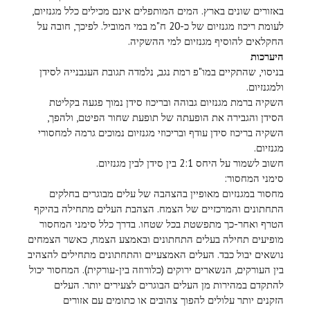
באזורים שונים בארץ. המים המותפלים אינם מכילים כלל מגנזיום,
לעומת ריכוז מגנזיום של כ-20 ח"מ במי המוביל. לפיכך, חובה על
החקלאים להוסיף מגנזיום למי ההשקיה.
היערכות
בניסוי, שהתקיים במו"פ רמת נגב, נלמדה תגובת העגבנייה לסידן
ולמגנזיום.
השקיה ברמת מגנזיום גבוהה ובריכוז סידן נמוך פגעה בקליטת
הסידן והגבירה את הופעתה של תופעת שחור הפיטם, ולהפך,
השקיה בריכוז סידן עודף ובריכוזי מגנזיום נמוכים גרמה למחסורי
מגנזיום.
חשוב לשמור על היחס 2:1 בין סידן לבין מגנזיום.
סימני המחסור:
מחסור במגנזיום מאופיין בהצהבה של עלים מבוגרים בחלקים
התחתונים והמרכזיים של הצמח. הצהבת העלים מתחילה בהיקף
הטרף ואחר-כך מתפשטת בכל שטחו. בדרך כלל סימני המחסור
מופיעים תחילה בעלים התחתונים ובאמצע הצמח, כאשר הצמחים
נושאים יבול כבד. העלים האמצעיים והתחתונים מתחילים להצהיב
בין העורקים, הנשארים ירוקים (כלורוזה בין-עורקית). המחסור יכול
להתקדם במהירות מן העלים הבוגרים לצעירים יותר. העלים
הזקנים יותר עלולים להפוך צהובים או כתומים עם אזורים