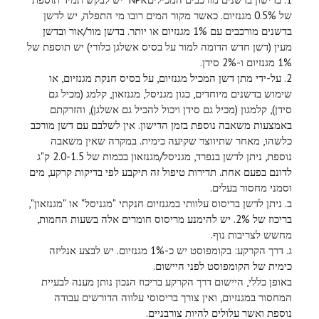
של 0.5% מגנזיום. כאשר מקור המים רובו מי התפלה, יש לדשן
בדשנים מורכבים עם 1% מגנזיום או יותר. בדשן מור/אור ובדשן
מעין (דשן חדש הדומה למור על בסיס אשלגן כלורי) יש תוספת של
1% מגנזיום ו-2% סידן.
2. על-ידי מתן דשן המכיל מגנזיום, על בסיס חנקת מגנזיום, או
שימוש בדשנים מיוחדים, כגון מגניסל, מגנזאון, קלמג (מכיל גם
סידן), קלמגון (מכיל גם סידן ויכול להכיל גם אשלגן), והזרקתם
באמצעות משאבה נוספת בזמן הדישון. אין לשלבם עם דשן מורכב
כלשהו, מאחר שתיווצר שקיעה כימית. במקרה שאין משאבה
נוספת, ניתן לדשן בנפרד, מגניסל/מגנזאון בכמות של 2.0-1.5 ק"ג
לדונם בפעם אחת. תדירות טיפול זה תיקבע לפי בדיקות קרקע, מים
וסמני מחסור בעלים.
ב. ניתן לדשן בריסוס עלוותי במגנזיום חנקתי "מגניסל" או "מגנזאון",
בריכוז של 2%. יש להימנע מריסוס חומרים אלה בשעות החמות,
מחשש לצריבות נוף.
ג. דרך הקרקע: בקומפוסט יש כ-1% מגנזיום. יש לבצע אנליזה
כימית של הקומפוסט לפני היישום.
באופן כללי, היישום דרך הקרקע בריכוז הנכון נותן מענה לבעיית
המחסור במגנזיום, ואין צורך בריסוסי עלווה הדורשים עבודה
נוספת ואשר עלולים להיות צורבניים.