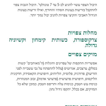
היבול הצפוי עשוי להגיע לכ-5 עד 7 טונות/ד'. היבול הגבוה צפוי
להתקבל בזריעות בעונות הסתיו והחורף, ואילו זריעות בעונות
הגידול האביבי והקיצי צפויות להניב יבול נמוך יותר.
מחלות צפויות
צרקוספורה, כשותית קימחון וקשיוניה
גדולה.
מזיקים צפויים
אפשריות התקפות של עפרונים וחוגלות (ה"מאוהבים" קשות
בסלק), ערצבים, אגרוטיס (עלול להתפתח על גבי עשבייה לפני
הזריעה), פרודניה, פלוסיה, הליותיס, חיפושית הקאסידה, חדקונית
הליקסוס, חיפושית פרעושית (פרעושי אדמה), זבוב המנהרות,
כנימת עש הטבק, כנימות עלה ותריפס הטבק. כמובן שלא כל
המזיקים, אם בכלל, יתקפו גידול נתון.