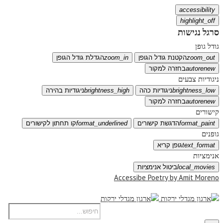
accessibility
highlight_off
סרגל נגישות
גודל גופן
zoom_out
הקטנת גודל הגופן
zoom_in
הגדלת גודל הגופן
autorenew
בחזרה למקור
ניגודיות צבעים
brightness_low
ניגודיות כהה
brightness_high
ניגודיות בהירה
autorenew
בחזרה למקור
קישורים
format_paint
הדגשת קישורים
format_underlined
קו תחתון לקישורים
גופנים
text_format
גופן קריא
אנימציות
local_movies
ביטול אנימציות
Accessibe Poetry by Amit Moreno