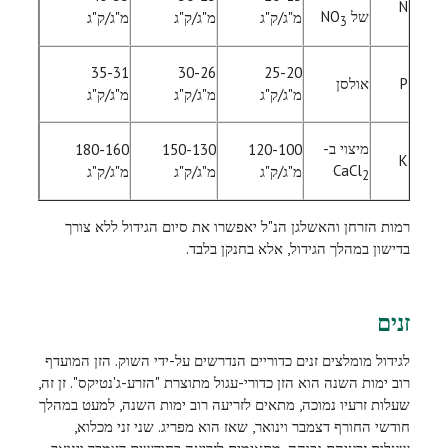
N
של
NO
מ"ג/ק"ג
מ"ג/ק"ג
מ"ג/ק"ג
3
35-31
30-26
25-20
P
אולסן
מ"ג/ק"ג
מ"ג/ק"ג
מ"ג/ק"ג
מיצוי ב-
180-160
150-130
120-100
K
CaCl
מ"ג/ק"ג
מ"ג/ק"ג
מ"ג/ק"ג
2
רמות הזרחן והאשלגן הנ"ל יאפשרו את סיום הגידול ללא צורך
בדישון במהלך הגידול, אלא בחנקן בלבד.
זנים
לגידול מומלצים זנים כדוריים הנדרשים על-ידי השוק. הזן המועדף
רוב ימות השנה הוא הזן כדורי-עגול מתוצרת "הזרע-ג'נטיקס". זן זה,
שעלות זרעיו נמוכה, מתאים לזריעה רוב ימות השנה, למעט במהלך
חודשי החורף דצמבר וינואר, שאז הוא מפריג. שני זני מכלוא,