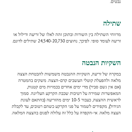
נבטים.
שתילה
מרווחי השתילה בין השורות ובתוכן זהה לאלו של זריעה ודילול או
זריעה לעומד סופי. לפיכך, נחוצים 24,540-20,730 שתילים לדונם.
השקיות הנבטה
במקרה של זריעה, השקיות ההנבטה משמשות להבטחת הצצה
מלאה ולהפעלת קוטלי העשבים קדם-הצצה. משקים בהמטרה
(אם אין גשם סביר) מדי ימים אחדים בכמויות מים קטנות,
המאפשרות שמירה על רטיבות שכבת הקרקע העליונה. סמוך
לראשית ההצצה, כעבור 10-5 ימים מהזריעה (בהתאם לעונת
הגידול), מקפידים לשמור על פני הקרקע כשהם רטובים, עד לקבלת
הצצה מלאה. אי-הקפדה על כלל זה עלולה לפגום בהצצה המלאה.