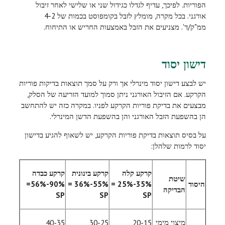
הפוריות. לפיכך, עדיף לגדלו כגידול שני או שלישי לאחר זיבול
אורגני. בכל מקרה, מומלץ לזבל בקומפוסט בכמות של 4-2
ממ"ק/ד'. מצניעים את הזבל באמצעות החריש או התיחוח.
דישון יסוד
יש לבצע דישון יסוד מינרלי אך ורק על סמך תוצאות בדיקות פוריות
הקרקע. אם הזיבול האורגני ניתן סמוך למועד הזריעה של הסלק,
מבצעים את בדיקת פוריות הקרקע לפניו. במקרה כזה יש להתחשב
הן בהשפעת הזבל האורגני והן בהשפעת הדשן המינרלי.
על בסיס תוצאות בדיקת פוריות הקרקע, יש לשאוף להגיע בדישון
יסוד לרמות שלהלן:
קרקע קלה
קרקע בינונית
קרקע כבדה
שיטת
היסוד
35%-25% =
55%-36% =
90%-56%=
הבדיקה
SP
SP
SP
מיצוי מימי
40-35
30-25
20-15