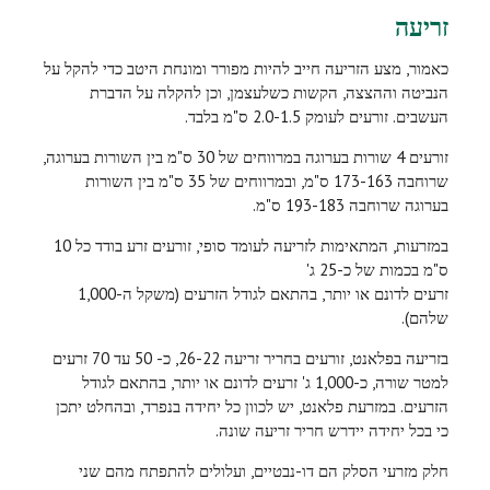
זריעה
כאמור, מצע הזריעה חייב להיות מפורר ומונחת היטב כדי להקל על
הנביטה וההצצה, הקשות כשלעצמן, וכן להקלה על הדברת
העשבים. זורעים לעומק 2.0-1.5 ס"מ בלבד.
זורעים 4 שורות בערוגה במרווחים של 30 ס"מ בין השורות בערוגה,
שרוחבה 173-163 ס"מ, ובמרווחים של 35 ס"מ בין השורות
בערוגה שרוחבה 193-183 ס"מ.
במזרעות, המתאימות לזריעה לעומד סופי, זורעים זרע בודד כל 10
ס"מ בכמות של כ-25 ג'
זרעים לדונם או יותר, בהתאם לגודל הזרעים (משקל ה-1,000
שלהם).
בזריעה בפלאנט, זורעים בחריר זריעה 26-22, כ- 50 עד 70 זרעים
למטר שורה, כ-1,000 ג' זרעים לדונם או יותר, בהתאם לגודל
הזרעים. במזרעת פלאנט, יש לכוון כל יחידה בנפרד, ובהחלט יתכן
כי בכל יחידה יידרש חריר זריעה שונה.
חלק מזרעי הסלק הם דו-נבטיים, ועלולים להתפתח מהם שני