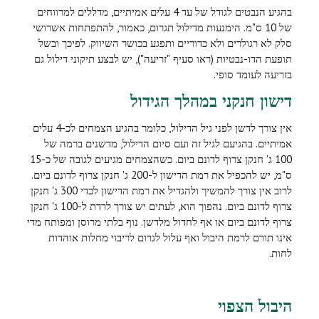
בהגיע הנבטים לגודל של עד 4 עלים אמיתיים, מדללים למרווחים
של 10 ס"מ. הימנעות מדילול תגרום, כאמור, להתפתחות אשרושי
סלק לא רגולרים ולא כדוריים ותפגע בכושר השיווק. לפיכך ובשל
תופעת הדו-נבטיות (ראו סעיף "זריעה"), יש לבצע תיקוני דילול גם
בזריעה לעומד סופי.
דישון חנקני במהלך הגידול
אין צורך לדשן לפני גיל הדילול, כלומר בהגיע הצמחים לכ-4 עלים
אמיתיים. בהגיעם לגיל זה ועם סיום הדילול, מדשנים ברמה של
100 ג' חנקן צרוף לדונם ביום. כשהצמחים מגיעים לגובה של כ-15
ס"מ, יש להכפיל את רמת הדישון ל-200 ג' חנקן צרוף לדונם ביום.
לרוב אין צורך להמשיך ולהגדיל את רמת הדישון לכדי 300 ג' חנקן
צרוף לדונם ביום. נהפוך הוא, לעתים יש צורך לרדת ל-100 ג' חנקן
צרוף לדונם ביום או אף לחדול מלדשן. נוף בלתי מרוסן ומפותח מדי
אינו תורם לרמת היבול ואף עלול לגרום לריבוי מחלות אוהדות
לחות.
היבול הצפוי