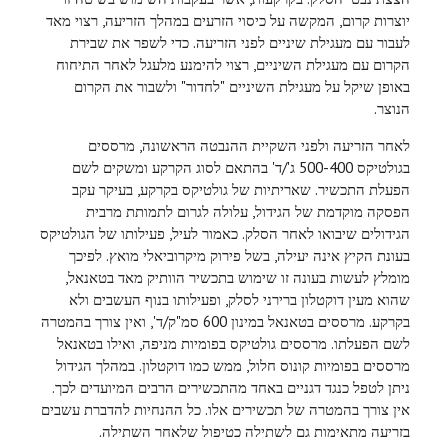
יוצרות קרום, המקשה על כיסוי הזרעים במהלך הזריעה, רצוי מאד
לעבור עם מעגילת שיניים לפני הזריעה. כדי לשפר את שבירת
הקרום עם מעגילת השיניים, רצוי להימנע מלעגל לאחר התיחוח
באופן שיקל על מעגילת השיניים "לחדור" ולשבור את הקרום
הנוצר.
לאחר הזריעה ולפני השקיית ההנבטה הראשונה, מרססים
בגולטיקס 500-400 ג'/ד' בהתאם לסוג הקרקע ומשקים לשם
הפעלת התכשיר. שאריתיות של גולטיקס בקרקע, בעיקר עקב
הפסקה מוקדמת של הגידול, עלולה לגרום לתמותת מרבית
הגידולים שיבואו לאחר הסלק. כאמור לעיל, פעילותו של הגולטיקס
בעונת הקיץ אינה יעילה, בשל פירוק מיקרוביאלי מואץ. לפיכך
מומלץ לעשות בעונה זו שימוש בתכשיר הוותיק מאד בטאנאל,
שהוא מעין דוקטלון ברירני לסלק, ופעילותו בנוף העשבים ולא
בקרקע. מרססים בטאנאל במינון 600 סמ"ק/ד', ואין צורך בהמטרה
לשם הפעלתו. מרססים גולטיקס בפומיות מניפה, ואילו בטאנאל
מרססים בפומיות קונוס חלול, ממש כמו דוקטלון. במהלך הגידול
ניתן לטפל כנגד דגניים באחד מהתכשירים הרבים המיועדים לכך.
אין צורך בהמטרה של תכשירים אלו. כל ההנחיות להדברת עשבים
בזריעה מתאימות גם לשתילה כטיפול שלאחר השתילה.