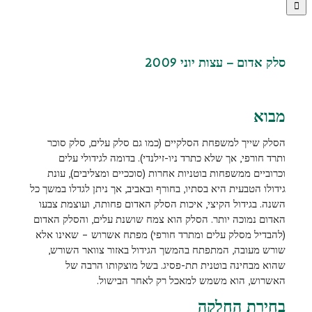
סלק אדום – עצות יוני 2009
מבוא
הסלק שייך למשפחת הסלקיים (כמו גם סלק עלים, סלק סוכר
ותרד חורפי, אך שלא כתרד ניו-זילנדי). בדומה לגידולי עלים
וכרוביים ממשפחות בוטניות אחרות (סוככיים ומצליבים), עונת
גידולו הטבעית היא בסתיו, בחורף ובאביב, אך ניתן לגדלו במשך כל
השנה. בגידול הקיצי, איכות הסלק האדום פחותה, ועוצמת צבעו
האדום נמוכה יותר. הסלק הוא צמח שושנת עלים, והסלק האדום
(להבדיל מסלק עלים ומתרד חורפי) מפתח אשרוש – שאינו אלא
שורש מעובה, המתפתח בהמשך הגידול באזור צוואר השורש,
שהוא מבחינה בוטנית תת-פסיג. בשל מוצקותו הרבה של
האשרוש, הוא משמש למאכל רק לאחר הבישול.
בחירת החלקה