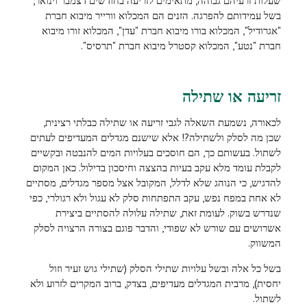
שעלות זרעיהם גבוהה, מתאימים לזריעה בחודשים דצמבר וינואר,
בשל עמידותם להפרגה. הזנים הם המכלוא וורייר מיבוא חברת
"אגרודיל", המכלוא בורו מיבוא חברת "עדן", המכלוא זורו מיבוא
חברת "נטע", המכלוא קסטרל מיבוא חברת "תרסיס".
זריעה או שתילה
לכאורה, נשמעת השאלה לגבי זריעה או שתילה כבלתי רצינית,
שכן מה לסלק ולשתילה?! אלא שישנם מגדלים המעדיפים לעתים
לשתול. בעשותם כך, הם חוסכים בעלויות המים להנבטה ובקשיים
לקבלת עומד מלא עקב בעיות בהצצה וחיסכון בדילול. כאן המקום
להדגיש, כי הנוהג שלא לדלל, המקובל אצל מספר מגדלים, מסתיים
לא אחת במפח נפש, עקב התפתחות סלק לא עגול ולא רגולרי, כפי
שנדרש בשוק. לעומת זאת, שתילה עלולה להסתיים ביצירת
אשרושים עם שורש לא שפודי, והדבר פוגם בצורה הרצויה לסלק
המשווק.
בשל כל אלה ובשל עלויות שתילי הסלק (שתילי גוש זעיר וזול
יחסית), מרבית המגדלים מעדיפים, בצדק, ברוב המקרים לזרוע ולא
לשתול.