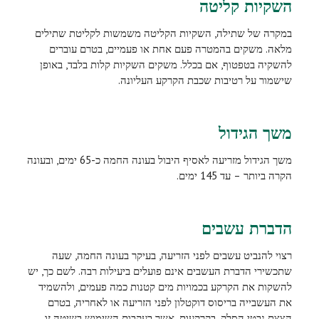
השקיות קליטה
במקרה של שתילה, השקיות הקליטה משמשות לקליטת שתילים
מלאה. משקים בהמטרה פעם אחת או פעמיים, בטרם עוברים
להשקיה בטפטוף, אם בכלל. משקים השקיות קלות בלבד, באופן
שישמור על רטיבות שכבת הקרקע העליונה.
משך הגידול
משך הגידול מזריעה לאסיף היבול בעונה החמה כ-65 ימים, ובעונה
הקרה ביותר – עד 145 ימים.
הדברת עשבים
רצוי להנביט עשבים לפני הזריעה, בעיקר בעונה החמה, שעה
שתכשירי הדברת העשבים אינם פועלים ביעילות רבה. לשם כך, יש
להשקות את הקרקע בכמויות מים קטנות כמה פעמים, ולהשמיד
את העשבייה בריסוס דוקטלון לפני הזריעה או לאחריה, בטרם
הצצת נבטי הסלק. בקרקעות, אשר בעקבות השימוש בשיטה זו