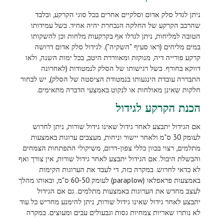
ניתן לגדל סלק אדום וסלקיים אחרים בכל סוגי הקרקע, ובלבד
שהרכב הקרקע של החלקה הנבחרת יהיה אחיד. בשל עמידותו
הטובה למליחות, ניתן לגדלו אף בקרקעות מלחות וכן להשקותו
במים מליחים (ראו סעיף "השקיה"). לגידול סלק אדום דרושה
קרקע פורייה דיה, מנוקזת ומאווררת היטב, בכל ימות השנה, ולאו
דווקא בחורף. בשל רגישותו של הסלק לנמטודות (לאחרונה
התבררה עובדת הינגעותו בנמטודת הציסטה של הסלק), יש לבחור
חלקות שאינן מאולחות או לנקוט באמצעי הדברה מתאימים.
הכנת הקרקע לגידול
אם הגידול יתבצע לאחר גידול שאינו גידול שורות, ניתן לחרוש
לעומק 30 ס"מ ולאחר יישור וניחות, מעצבים ערוגות באמצעות
מתלמים, רצוי בכוון כללי צפון-דרום, משיקולי התפתחות הצמחים
והבשלת היבול. אם הגידול יתבצע לאחר גידול שורות, אין צורך ואף
לא כדאי לחרוש. במקרה כזה, די לעבד את הערוגות הקימות
באמצעות פראפלאו (
paraplow
) לעומק 60-50 ס"מ, ובאותו מהלך
לעצב מחדש את הערוגות באמצעות מתלמים. גם אם הגידול
יתבצע לאחר גידול שאינו גידול שורות, ניתן להימנע מחריש כל עוד
לא נותרו שאריות צמחיות גסות וגבעולים עבים ומעוצים. במקרה