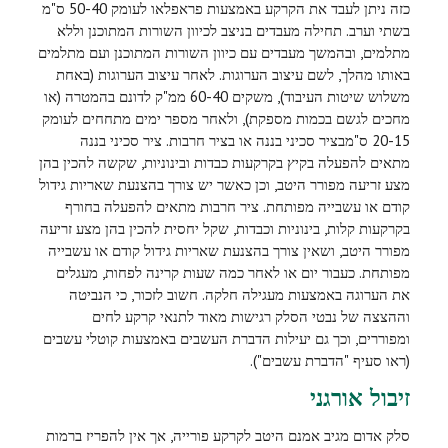
כזה ניתן לעבד את הקרקע באמצעות פראפלאו לעומק 50-40 ס"מ
בשתי וערב. תחילה מעבדים בניצב לכיוון השורות המתוכנן וללא
מתלמים, ובהמשך מעבדים עם כיוון השורות המתוכנן ועם מתלמים
באותו מהלך, לשם עיצוב הערוגות. לאחר עיצוב הערוגות (באחת
משלוש שיטות העיבוד), משקים 60-40 ממ"ק לדונם בהמטרה (או
מחכים לגשם בכמות מספקת), ולאחר מספר ימים מתחחים לעומק
20-15 ס"מבציר סכיני בננה או בציר חרבות. ציר סכיני בננה
מתאים להפעלה בקיץ בקרקעות כבדות ובינוניות, שקשה להכין בהן
מצע זריעה מפורר היטב, וכן כאשר יש צורך בהצנעת שאריות גידול
קודם או עשבייה מפותחת. ציר חרבות מתאים להפעלה בחורף
בקרקעות קלות, בינוניות וכבדות, שקל יחסית להכין בהן מצע זריעה
מפורר היטב, ושאין צורך בהצנעת שאריות גידול קודם או עשבייה
מפותחת. כעבור יום או לאחר כמה שעות קרינה לפחות, מעגלים
את הערוגה באמצעות מעגילה חלקה. חשוב לזכור, כי הנביטה
וההצצה של נבטי הסלק רגישות מאוד לתנאי קרקע לחים
ומפוררים, וכך גם יעילות הדברת העשבים באמצעות קוטלי עשבים
(ראו סעיף "הדברת עשבים").
זיבול אורגני
סלק אדום מגיב אמנם היטב לקרקע פורייה, אך אין להפריז ברמות