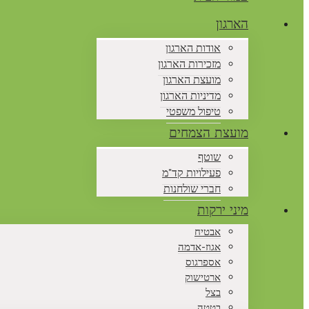
הארגון
אודות הארגון
מזכירות הארגון
מועצת הארגון
מדיניות הארגון
טיפול משפטי
מועצת הצמחים
שוטף
פעילויות קד"מ
חברי שולחנות
מיני ירקות
אבטיח
אגוז-אדמה
אספרגוס
ארטישוק
בצל
בטטה