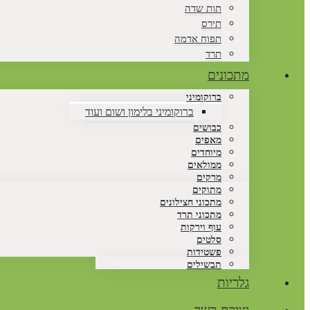
תות שדה
תירס
תפוח אדמה
תרד
מתכונים
ברוקומיני
ברוקומיני בלימון ושום ועוד
כבושים
מאפים
מיוחדים
ממולאים
מרקים
מתוקים
מתכוני חצילונים
מתכוני תרד
עוף וירקות
סלטים
פשטידות
תבשילים
גלריות