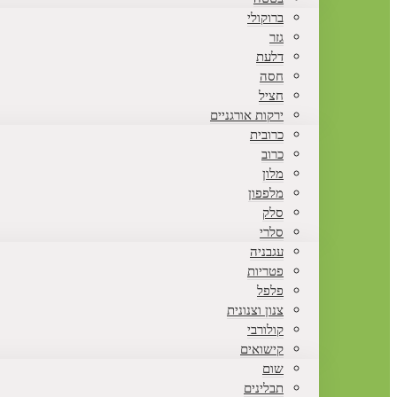
ברוקולי
גזר
דלעת
חסה
חציל
ירקות אורגניים
כרובית
כרוב
מלון
מלפפון
סלק
סלרי
עגבניה
פטריות
פלפל
צנון וצנונית
קולורבי
קישואים
שום
תבלינים