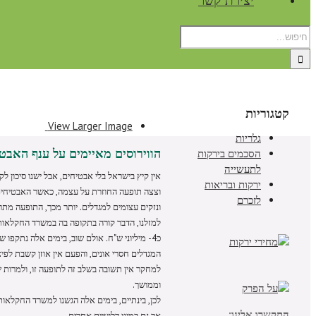
יצירת קשר
קטגוריות
View Larger Image
גלריות
הווירוסים מאיימים על ענף האבט
הסכמים בירקות
לתעשייה
אין קיץ בישראל בלי אבטיחים, אבל ישנו סיכון 
ירקות ובריאות
וצצה תופעה החוזרת על עצמה, כאשר האבטיחים מ
לזכרם
ונזקים עצומים למגדלים. יותר מכך, התופעה מתרח
למזלנו, הדבר קורה בתקופה בה במשרד החקלאות
המגדלים חסרי אונים, והפעם אין אוזן קשבת לפיצוי
למחקר אין תשובה בשלב זה לתופעה זו, ולמרות שמ
וממושך.
לכן, בינתיים, בימים אלה הגשנו למשרד החקלאות, 
התקשרו אלינו:
אך גם במיני דלועיים אחרים.