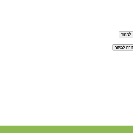
למקור
זרה למקור