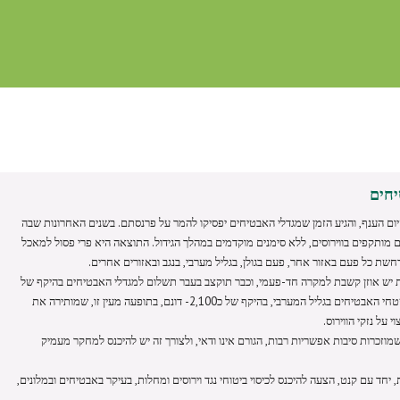
יחים
לקיום הענף, והגיע הזמן שמגדלי האבטיחים יפסיקו להמר על פרנסתם. בשנים האחרונות שבה
ותקפים בווירוסים, ללא סימנים מוקדמים במהלך הגידול. התוצאה היא פרי פסול למאכל
שת כל פעם באזור אחר, פעם בגולן, בגליל מערבי, בנגב ובאזורים אחרים.
 יש אוזן קשבת למקרה חד-פעמי, וכבר תוקצב בעבר תשלום למגדלי האבטיחים בהיקף של
כ4- מיליוני ש"ח. אולם שוב, בימים אלה נתקפו שטחי האבטיחים בגליל המערבי, בהיקף של כ2,100- דונם, בתופעה מעין זו, שמותירה את
 על נזקי הווירוס.
וזכרות סיבות אפשריות רבות, הגורם אינו ודאי, ולצורך זה יש להיכנס למחקר מעמיק
יחד עם קנט, הצעה להיכנס לכיסוי ביטוחי נגד וירוסים ומחלות, בעיקר באבטיחים ובמלונים,