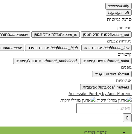
accessibility
highlight_off
סרגל נגישות
גודל גופן
zoom_out
הקטנת גודל הגופן
zoom_in
הגדלת גודל הגופן
autorenew
בחזרה 
ניגודיות צבעים
brightness_low
ניגודיות כהה
brightness_high
ניגודיות בהירה
autorenew
בח
קישורים
format_paint
הדגשת קישורים
format_underlined
קו תחתון לקישורים
גופנים
text_format
גופן קריא
אנימציות
local_movies
ביטול אנימציות
Accessibe Poetry by Amit Moreno
עמוד הבית