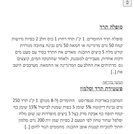
סופלה תרד
סופלה תרד החומרים: 1 ק"ג תרד רחוץ 1 כוס חלב 2 כפיות גדושות
קמח 50 גרם מרגרינה או חמאה 50 גרם גבינה צהובה מגוררת
קורט מלח 5 ביצים ההכנה: מאדים את התרד בסיר עם מעט מים
דקות אחדות, מעבירים למסננת, ולאחר שהתנקזו המים, קוצצים
גס. מרתיחים את החלב עם המרגרינה או החמאה. מערבבים היטב
את [...]
המשך בקריאה
פשטידת תרד וסלמון
המתכון באדיבות סנפרוסט החומרים (ל-8 מנות): 1 ק"ג תרד 250
גרם גבינת ריקוטה 5% שומן 3 כפות שמנת לבישול 15% שומן כף
קמח תופח כף אבקת מרק בצל 3 ביצים מופרדות שן שום מלח
ופלפל שחור טחון לפי הטעם 2 כפיות שמן זית 200 גרם סלמון
חתוך לקוביות קטנות אופן ההכנה: מחממים תנור לחום [...]