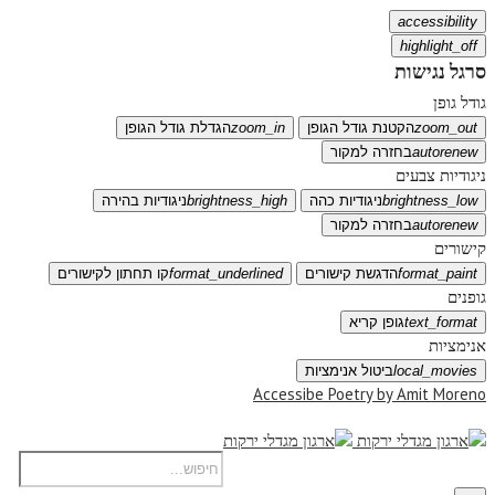
accessibility
highlight_off
סרגל נגישות
גודל גופן
zoom_out
הקטנת גודל הגופן
zoom_in
הגדלת גודל הגופן
autorenew
בחזרה למקור
ניגודיות צבעים
brightness_low
ניגודיות כהה
brightness_high
ניגודיות בהירה
autorenew
בחזרה למקור
קישורים
format_paint
הדגשת קישורים
format_underlined
קו תחתון לקישורים
גופנים
text_format
גופן קריא
אנימציות
local_movies
ביטול אנימציות
Accessibe Poetry by Amit Moreno