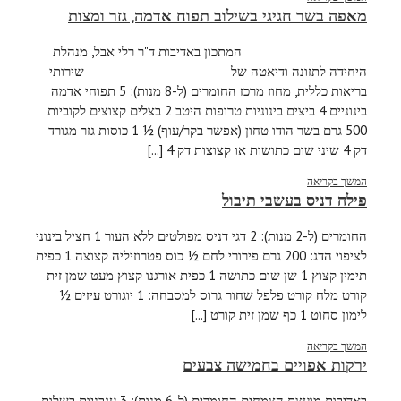
מאפה בשר חגיגי בשילוב תפוח אדמה, גזר ומצות
המתכון באדיבות ד"ר רלי אבל, מנהלת
היחידה לתזונה ודיאטה של שירותי
בריאות כללית, מחוז מרכז החומרים (ל-8 מנות): 5 תפוחי אדמה
בינוניים 4 ביצים בינוניות טרופות היטב 2 בצלים קצוצים לקוביות
500 גרם בשר הודו טחון (אפשר בקר/עוף) ½ 1 כוסות גזר מגורד
דק 4 שיני שום כתושות או קצוצות דק 4 [...]
המשך בקריאה
פילה דניס בעשבי תיבול
החומרים (ל-2 מנות): 2 דגי דניס מפולטים ללא העור 1 חציל בינוני
לציפוי הדג: 200 גרם פירורי לחם ½ כוס פטרוזיליה קצוצה 1 כפית
תימין קצוץ 1 שן שום כתושה 1 כפית אורגנו קצוץ מעט שמן זית
קורט מלח קורט פלפל שחור גרוס למסבחה: 1 יוגורט עיזים ½
לימון סחוט 1 כף שמן זית קורט [...]
המשך בקריאה
ירקות אפויים בחמישה צבעים
באדיבות מועצת הצמחים החומרים (ל-6 מנות): 3 עגבניות בשלות