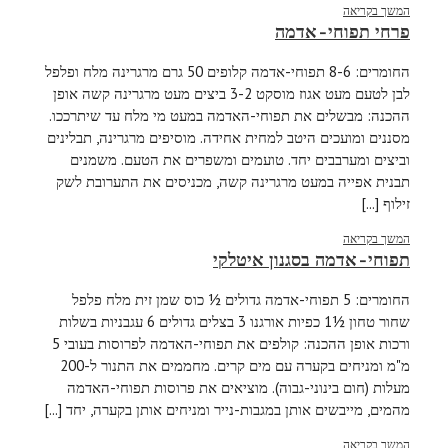
המשך בקריאה
פרחי תפוחי-אדמה
החומרים: 8-6 תפוחי-אדמה קלופים 50 גרם מרגרינה מלח ופלפל
לבן לטעם מעט אגוז מוסקט 3-2 ביצים מעט מרגרינה קשה אופן
ההכנה: מבשלים את תפוחי-האדמה במעט מי מלח עד שיתרככו.
מסננים ומועכים היטב למחית אחידה. מוסיפים מרגרינה, תבלינים
וביצים ומערבבים יחד. טועמים ומשפרים את הטעם. משמנים
תבנית אפייה במעט מרגרינה קשה, מכניסים את התערובת לשק
זילוף [...]
המשך בקריאה
תפוחי-אדמה בסגנון איטלקי
החומרים: 5 תפוחי-אדמה גדולים ½ כוס שמן זית מלח פלפל
שחור טחון ½1 כפיות אורגנו 3 בצלים גדולים 6 עגבניות בשלות
ורכות אופן ההכנה: קולפים את תפוחי-האדמה לפרוסות בעובי 5
מ"מ ומניחים בקערה עם מים קרים. מחממים את התנור ל-200
מעלות (חום בינוני-גבוה). מוציאים את פרוסות תפוחי-האדמה
מהמים, מייבשים אותן במגבות-נייר ומניחים אותן בקערה, יחד [...]
המשך בקריאה