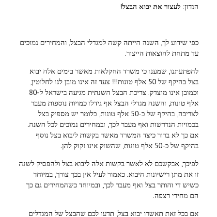
הנדון:
לעצור את יבוא הבצל
!
כפי שידוע לך, השנה הייתה קשה למגדלי הבצל, והמחירים נמוכים
עד מתחת להוצאות הייצור.
להפתעתנו, שמענו כי משרד החקלאות מאשר בימים אלה יבוא
בצל בהיקף של 50 אלף טונות!!! צעד זה אינו מובן לנו לחלוטין,
וכמובן אינו מוצדק. צריכת הבצל השנתית מגיעה בישראל ל-80
אלף טונות, והשנה מגדלי הבצל אף גידלו כמויות נוספות מעבר
לצריכה, בהיקף של כ-50 אלף טונות, כלומר יש מספיק בצל
בכמויות הנדרשות ואף מעבר לכך, ובמחירים נמוכים לכל השנה.
אם כך לא ברור כיצד המשרד מאשר בקשות ליבוא בצל נוסף
בהיקף של כ-50 אלף טונות, שהשוק אינו זקוק להן.
לפיכך, אבקשכם לא לאשר בקשות אלה ליבוא בצל ולהפסיק לשנה
זו את מתן רישיונות היבוא. כאמור לעיל אין בכך צורך, במיוחד
כשיש די והותר בצל ואף מעבר לכך, ובמיוחד כשהמחירים גם כך
הם מחירי רצפה.
אם בכל זאת תאשרו יבוא בצל, תדעו לכם שהבצל של המגדלים