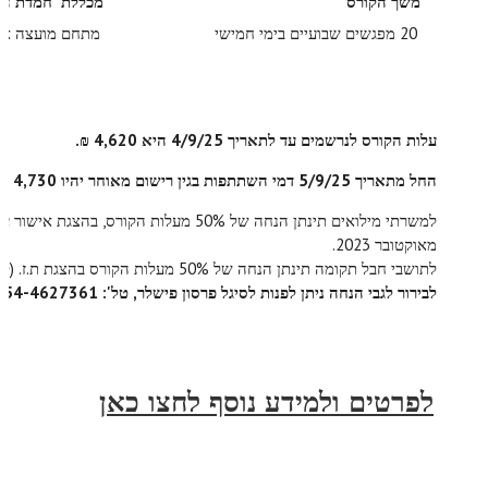
משך הקורס
מכללת 'חמדת הד
20 מפגשים שבועיים בימי חמישי
מתחם מועצה אזו
עלות הקורס לנרשמים עד לתאריך 4/9/25 היא 4,620 ₪.
החל מתאריך 5/9/25 דמי השתתפות בגין רישום מאוחר יהיו 4,730 ₪.
מאוקטובר 2023.
לתושבי חבל תקומה תינתן הנחה של 50% מעלות הקורס בהצגת ת.ז. (ללא כפל הנחות).
לבירור לגבי הנחה ניתן לפנות לסיגל פרסון פישלר, טל': 054-4627361.
לפרטים ולמידע נוסף לחצו כאן