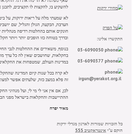
שאף מפלגה לא הרימה את דגל החקלאות, זה
להשקיע בו, להקצות לו תקציבים, לתכנן א
לא שמעתי מלה על ריאות ירוקות, על ביט
הערבה, הבקעה, הגולן והגליל, שם יושב
חונקים אותם בהחלטות רדיפה מנהליות של
ובדרך בטוחה כזו הופכים יותר ויותר חקל
התקשרו אלינו:
בנוסף, משאירים את ההחלטות לגבי החקל
03-6090050
בחקלאות, שחושבים שאין לה כל ערך מוסף
03-6090377
במדינות העולם, שמטפחות את החקלאים 
לא קרה בכל שנות קיום המדינה שהחקלא
irgun@yerakot.org.il
זה פלא במצב כזה, שלעתים אפשר למצו
לכן, אם אין אני לי מי לי, ועל מנהיגי 
ההתיישבות והחקלאות בישראל מפני הבא
מאיר יפרח
כל הזכויות שמורות לארגון מגדלי ירקות
הוקם ע"י
אינטראקטיב 555