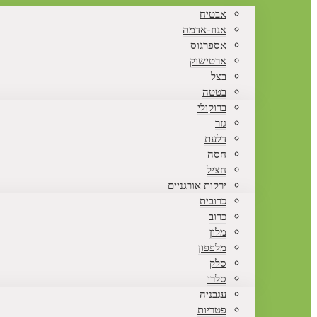
אבטיח
אגוז-אדמה
אספרגוס
ארטישוק
בצל
בטטה
ברוקולי
גזר
דלעת
חסה
חציל
ירקות אורגניים
כרובית
כרוב
מלון
מלפפון
סלק
סלרי
עגבניה
פטריות