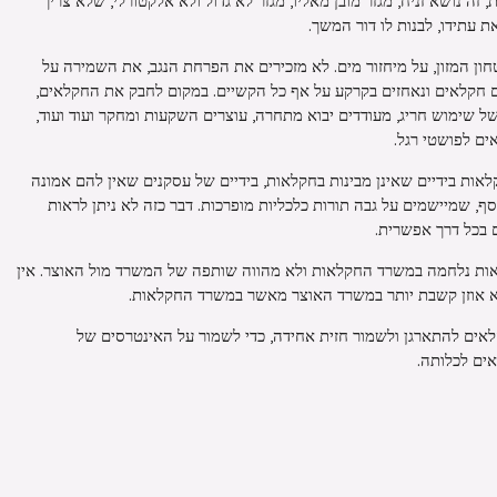
 נושא זניח, מגזר מובן מאליו, מגזר לא גדול ולא אלקטורלי, שלא צריך
ת עתידו, לבנות לו דור המשך.
חון המזון, על מיחזור מים. לא מזכירים את הפרחת הנגב, את השמירה על
ים חקלאים ונאחזים בקרקע על אף כל הקשיים. במקום לחבק את החקלאים,
 שימוש חריג, מעודדים יבוא מתחרה, עוצרים השקעות ומחקר ועוד ועוד,
אים לפושטי רגל.
אות בידיים שאינן מבינות בחקלאות, בידיים של עסקנים שאין להם אמונה
, שמיישמים על גבה תורות כלכליות מופרכות. דבר כזה לא ניתן לראות
בכל דרך אפשרית.
ות נלחמה במשרד החקלאות ולא מהווה שותפה של המשרד מול האוצר. אין
א אוזן קשבת יותר במשרד האוצר מאשר במשרד החקלאות.
החקלאים להתארגן ולשמור חזית אחידה, כדי לשמור על האינטרסים של
ים לכלותה.