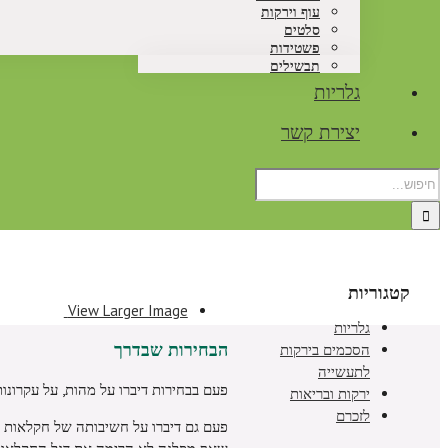
עוף וירקות
סלטים
פשטידות
תבשילים
גלריות
יצירת קשר
קטגוריות
View Larger Image
גלריות
הבחירות שבדרך
הסכמים בירקות
לתעשייה
פעם בבחירות דיברו על מהות, על עקרונות
ירקות ובריאות
לזכרם
פעם גם דיברו על חשיבותה של חקלאות וע