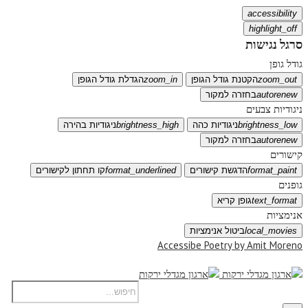
accessibility
highlight_off
סרגל נגישות
גודל גופן
zoom_out
הקטנת גודל הגופן
zoom_in
הגדלת גודל הגופן
autorenew
בחזרה למקור
ניגודיות צבעים
brightness_low
ניגודיות כהה
brightness_high
ניגודיות בהירה
autorenew
בחזרה למקור
קישורים
format_paint
הדגשת קישורים
format_underlined
קו תחתון לקישורים
גופנים
text_format
גופן קריא
אנימציות
local_movies
ביטול אנימציות
Accessibe Poetry by Amit Moreno