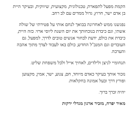
הקמת מפעל לתפארת, טכנולוגית, מקצועית, שיווקית, ובעיקר היית
בן אדם ישר, חרוץ, גדול ממדים עם לב רחב.
נפגשנו ממש לאחרונה בבואך לנחם אותי על פטירתי של שולה
אשתי, וגם כיבדת בנוכחותך את יום השנה ליוסי ארזי. כזה היית,
כיבדת את כולם, ידעת לבחור אנשים טובים לדרך, למפעל, גם
העובדים וגם המנכ"ל החדש, כולם באו לעבוד לצדך מתוך אהבה
והערכה.
תנחומיי לניצן ולילדים, לאחיך אייל ולכל משפחת שליט.
נזכור אותך בעיקר כאדם מיוחד, חם, צנוע, ישר, אמין, מקצוען
ופורץ דרך ובעל אמונה בחקלאות.
יהיה זכרך ברוך.
מאיר יפרח, מזכיר ארגון מגדלי ירקות