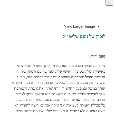
View Larger Image
לזכרו של נועם שליט ז"ל
נועם ידידי,
צר לי על לכתך בטרם עת. מאז הכרתי אותך כמגדל, התאהבתי
באישיות שלך, בסיפור האישי שלך, שנחשף עם השקת בית
האריזה הגדול והמדהים שהקמת עם אחיך בפרדס חנה, מפעל
ששיקף את עוצמתך בגידול שכל כך אהבת, הרי הוא הגזר. ביקרתי
אותך במשק ובמפעל החדש וליוויתי אותך ואת אשתך, השותפה
שלך לעשייה ולדרך. לא פעם ביקשתי, בוא נחשוף אותך לציבור
הרחב, עוד בבית האריזה הישן והחמים עם המשרדים של מכולה
על מכולה, ואמרת לי, מאיר, אני איתך אבל לא רוצה לחשוף, לא
רוצה ראיונות ולא כתבות. זו הצניעות שלך ושל המשפחה כולה.