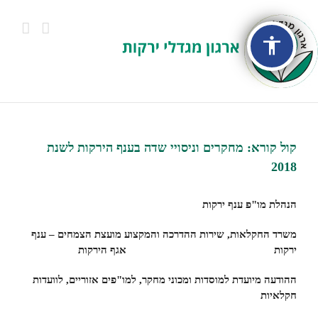
accessibility
View
Larger
קול קורא: מחקרים וניסויי שדה בענף הירקות לשנת
Image
2018
הנהלת מו"פ ענף ירקות
משרד החקלאות, שירות ההדרכה והמקצוע
מועצת הצמחים – ענף
ירקות
אגף הירקות
ההודעה מיועדת למוסדות ומכוני מחקר, למו"פים אזוריים, לוועדות
חקלאיות