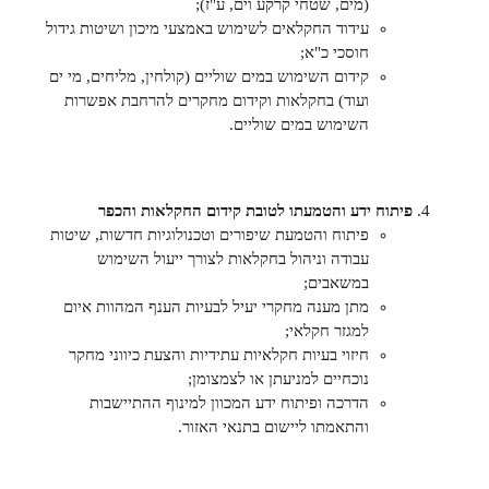
(מים, שטחי קרקע וים, ע"ז);
עידוד החקלאים לשימוש באמצעי מיכון ושיטות גידול
חוסכי כ"א;
קידום השימוש במים שוליים (קולחין, מליחים, מי ים
ועוד) בחקלאות וקידום מחקרים להרחבת אפשרות
השימוש במים שוליים.
פיתוח ידע והטמעתו לטובת קידום החקלאות והכפר
פיתוח והטמעת שיפורים וטכנולוגיות חדשות, שיטות
עבודה וניהול בחקלאות לצורך ייעול השימוש
במשאבים
;
מתן מענה מחקרי יעיל לבעיות הענף המהוות איום
למגזר חקלאי
;
חיזוי בעיות חקלאיות עתידיות והצעת כיווני מחקר
נוכחיים למניעתן או לצמצומן
;
הדרכה ופיתוח ידע המכוון למינוף ההתיישבות
והתאמתו ליישום בתנאי האזור.