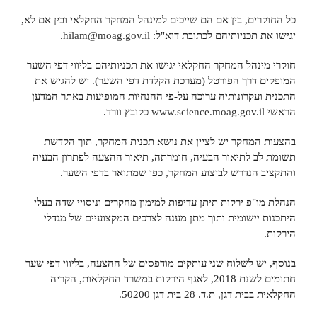
כל החוקרים, בין אם הם שייכים למינהל המחקר החקלאי ובין אם לא,
יגישו את תכניותיהם לכתובת דוא"ל:
hilam@moag.gov.il
.
חוקרי מינהל המחקר החקלאי יגישו את תכניותיהם בליווי דפי השער
המופקים דרך הפורטל (מערכת הקלדת דפי השער). יש להגיש את
התכנית ועקרונותיה ערוכה על-פי ההנחיות המופיעות באתר המדען
הראשי
www.science.moag.gov.il
כקובץ וורד.
בהצעות המחקר יש לציין את נושא תכנית המחקר, תוך הקדשת
תשומת לב לתיאור הבעיה, חומרתה, תיאור ההצעה לפתרון הבעיה
והתקציב הנדרש לביצוע המחקר, כפי שמתואר בדפי השער.
הנהלת מו"פ ירקות תיתן עדיפות למימון מחקרים וניסויי שדה בעלי
היתכנות יישומית ותוך מתן מענה לצרכים המקצועיים של מגדלי
הירקות.
בנוסף, יש לשלוח שני עותקים מודפסים של ההצעה, בליווי דפי שער
חתומים לשנת 2018, לאגף הירקות במשרד החקלאות, הקריה
החקלאית בבית דגן, ת.ד. 28 בית דגן 50200.