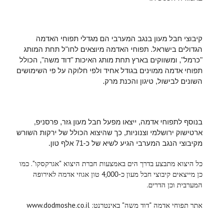
קיבוצי חבל מעון בנגב המערבי הם מגדלי תפוחי האדמה
הגדולים בישראל. תפוחי האדמה מיוצאים לחו"ל תחת המותג
"כרמל", ומשווקים בארץ תחת מותג האיכות "דוד משה", הכולל
תפוחי אדמה ממוינים בגודל אחיד ולפי חלוקה על פי השימושים
השונים לבישול, טיגון והכנת מרק.
בנוסף לתפוחי אדמה, ייצאו מפעל חבל מעון גזר, פרסניפ,
ארטישוק ירושלמי וצנוניות, כך שהיצוא הכולל של ירקות השורש
מקיבוצי הנגב המערבי הגיע לשיא של כ-71 אלף טון.
כל היצוא מתבצע בדרך הים באמצעות חברת היצוא "אגרקסקו". כמו
כן מייצאים קיבוצי חבל מעון כ-4,000 טון אגוזי אדמה לאירופה
המערבית וכן הדרים.
אתר תפוחי אדמה "דוד משה" באינטרנט: www.dodmoshe.co.il