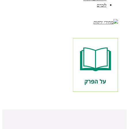
לזכרם