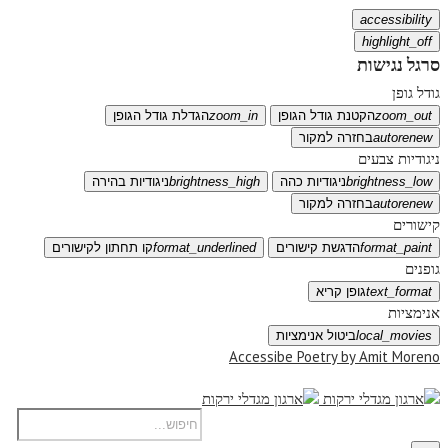
accessibility
highlight_off
סרגל נגישות
גודל גופן
zoom_out
הקטנת גודל הגופן
zoom_in
הגדלת גודל הגופן
autorenew
בחזרה למקור
ניגודיות צבעים
brightness_low
ניגודיות כהה
brightness_high
ניגודיות בהירה
autorenew
בחזרה למקור
קישורים
format_paint
הדגשת קישורים
format_underlined
קו תחתון לקישורים
גופנים
text_format
גופן קריא
אנימציות
local_movies
ביטול אנימציות
Accessibe Poetry by Amit Moreno