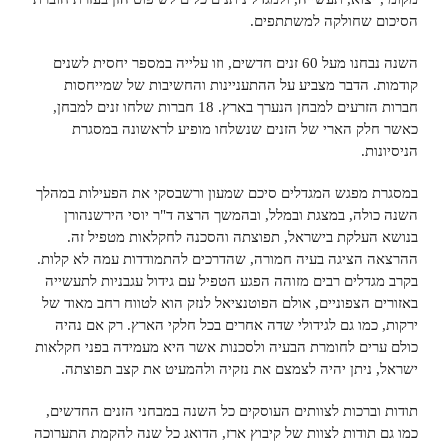
הסיכום שחולקה למשתתפים.
השנה נבחנו מעל 60 זנים חדשים, וזו עלייה במספר יחסית לשנים
קודמות. הדבר מצביע על ההתעניינות והחשיבות של שמייחסות
חברות הזרעים למבחן הנערך בארץ. 18 חברות שלחו זנים למבחן,
כאשר חלק הארי של הזנים שנשלחו מופיע לראשונה במסגרת
הניסיונות.
במסגרת מפגש המגדלים סיכם שמעון ורשבסקי את הפעילות במהלך
השנה כולה, במצגת ובמלל, ובהמשך הרצה ד"ר יוסי הירשנהורן
בנושא העלקת בישראל, תפוצתה והסכנה לחקלאות מטפיל זה.
ההרצאה הציגה בעיה חמורה, שהדרכים להתמודדות עמה לא קלות.
בקרב מגדלים רבים מזוהה הפגע הטפיל עם גידול עגבניות לתעשייה
באזורים הצפוניים, אולם הפוטנציאל לנזק הוא לטווח רחב מאוד של
ירקות, כמו גם לגידולי שדה אחרים בכל חלקי הארץ. רק אם נהיה
כולם ערים לחומרת הבעיה ולסכנות אשר היא מעמידה בפני חקלאות
ישראל, ניתן יהיה לצמצם את נזקיה ולהמעיט את קצב תפוצתה.
תודות וברכות לצוותים העוסקים כל השנה במבחני הזנים החדשים,
כמו גם תודות לצוות של קיבוץ ארז, הדואג כל שנה להקמת התערוכה