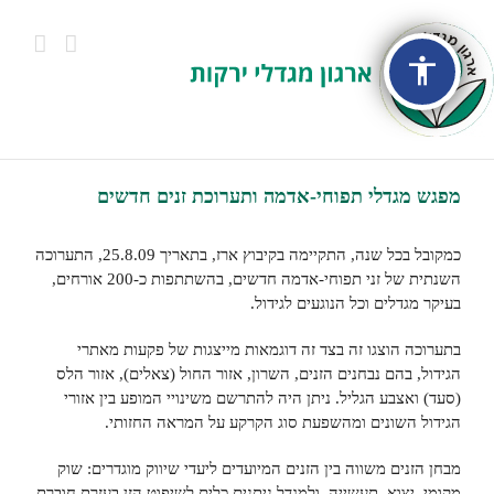
accessibility
מפגש מגדלי תפוחי-אדמה ותערוכת זנים חדשים
כמקובל בכל שנה, התקיימה בקיבוץ ארז, בתאריך 25.8.09, התערוכה
השנתית של זני תפוחי-אדמה חדשים, בהשתתפות כ-200 אורחים,
בעיקר מגדלים וכל הנוגעים לגידול.
בתערוכה הוצגו זה בצד זה דוגמאות מייצגות של פקעות מאתרי
הגידול, בהם נבחנים הזנים, השרון, אזור החול (צאלים), אזור הלס
(סעד) ואצבע הגליל. ניתן היה להתרשם משינויי המופע בין אזורי
הגידול השונים ומהשפעת סוג הקרקע על המראה החזותי.
מבחן הזנים משווה בין הזנים המיועדים ליעדי שיווק מוגדרים: שוק
מקומי, יצוא, תעשייה, ולמגדל ניתנים כלים לשיפוט הזן בעזרת חוברת