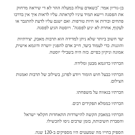
בן-גוריון אמר: "כשאדם עולה במעלה ההר לא די שיראה מרחוק
את הפסגה ויישא תמיד עיניו לקראתה. עליו לראות איך אין בדרכו
פתחים ובורות או חיות טורפות. ואם ישנם עליו לדעת להתגבר או
לעקוף, אחרת לא יגיע לפסגה". ויוסטה הגיע לפסגה.
יעד חשוב ביותר שלא ניתן למדידה הוא תרבות מאבק, יצירתיות
והוגנות. כדי לעמוד ביעד, חייב אדם להפגין יושרה ודוגמא אישית,
אמונה וניקיון כפיים. כזה היה בשבילי יוסטה.
הכרתיו כדוגמא מבטן ומלידה.
הכרתיו כבעל חוש הומור ויודע לפרגן, בשילוב של תרבות ואמנות
הצילום.
הכרתיו בגאווה על משפחתו.
הכרתיו כממלא תפקידים רבים.
הכרתיו במאבק הקשה להישרדות התאחדות חקלאי ישראל
והסברת חשיבותה, בזמן שרבים ניסו להכשילו.
הספיק בחייו מה שמעטים היו מספיקים ב-120 שנה.