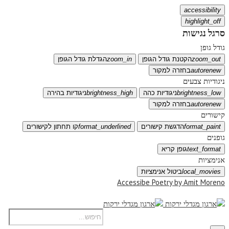
accessibility
highlight_off
סרגל נגישות
גודל גופן
zoom_out
הקטנת גודל הגופן
zoom_in
הגדלת גודל הגופן
autorenew
בחזרה למקור
ניגודיות צבעים
brightness_low
ניגודיות כהה
brightness_high
ניגודיות בהירה
autorenew
בחזרה למקור
קישורים
format_paint
הדגשת קישורים
format_underlined
קו תחתון לקישורים
גופנים
text_format
גופן קריא
אנימציות
local_movies
ביטול אנימציות
Accessibe Poetry by Amit Moreno